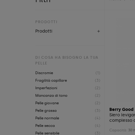
PRODOTTI
Prodotti
DI COSA HA BISOGNO LA TUA
PELLE
Discromie
(1)
Fragilità capillare
(3)
Imperfezioni
(2)
Mancanza di tono
(2)
Pelle giovane
(2)
Berry Good
Pelle grassa
(3)
Siero leviga
Pelle normale
(4)
complesso d
Pelle secca
(4)
Capacità:
30 
Pelle sensibile
(3)