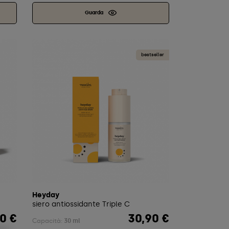
Guarda
bestseller
Heyday
siero antiossidante Triple C
0 €
30,90 €
Prezzo
Capacità:
30 ml