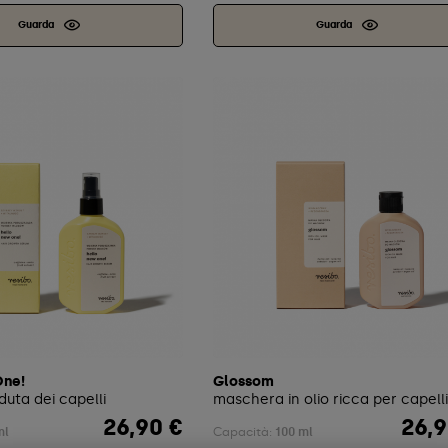
Guarda
Guarda
One!
Glossom
duta dei capelli
maschera in olio ricca per capelli
26,90 €
26,9
Prezzo
Prezzo
ml
Capacità:
100 ml