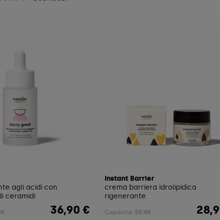
Instant Barrier
nte agli acidi con
crema barriera idrolipidica
i ceramidi
rigenerante
36,90 €
28,9
Prezzo
Prezzo
ml
Capacità:
50 ml