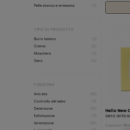
Pelle stanca e stressata
(1)
TIPO DI PRODOTTO
Burro labbra
(1)
Crema
(2)
Maschera
(1)
Siero
(4)
FUNZIONE
Anti età
(15)
Controllo del sebo
(1)
Detersione
(12)
Hello New 
siero antica
Esfoliazione
(1)
Idratazione
(21)
Capacità:
90 