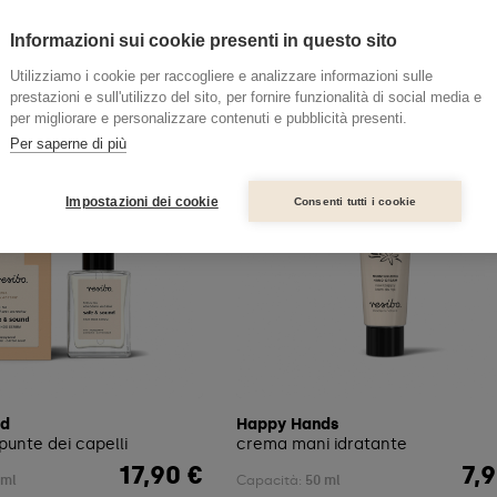
Guarda
Guarda
Informazioni sui cookie presenti in questo sito
Utilizziamo i cookie per raccogliere e analizzare informazioni sulle
prestazioni e sull'utilizzo del sito, per fornire funzionalità di social media e
per migliorare e personalizzare contenuti e pubblicità presenti.
Per saperne di più
Impostazioni dei cookie
Consenti tutti i cookie
nd
Happy Hands
 punte dei capelli
crema mani idratante
17,90 €
7,
Prezzo
Prez
 ml
Capacità:
50 ml