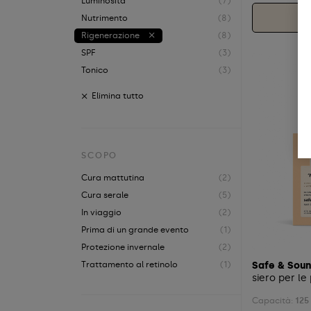
Luminosità
(7)
Nutrimento
(8)
Rigenerazione
(8)
SPF
(3)
Tonico
(3)
Elimina tutto
SCOPO
Cura mattutina
(2)
Cura serale
(5)
In viaggio
(2)
Prima di un grande evento
(1)
Protezione invernale
(2)
Trattamento al retinolo
(1)
Safe & Sou
siero per le
Capacità:
125