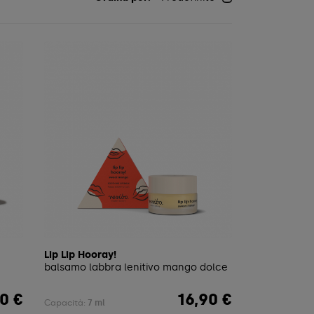
Lip Lip Hooray!
balsamo labbra lenitivo mango dolce
0 €
16,90 €
Prezzo
Capacità:
7 ml