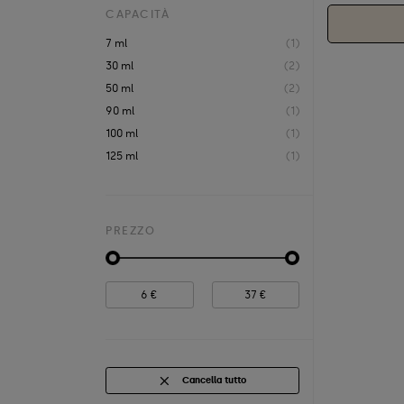
CAPACITÀ
7 ml
(1)
30 ml
(2)
50 ml
(2)
90 ml
(1)
100 ml
(1)
125 ml
(1)
PREZZO
Cancella tutto